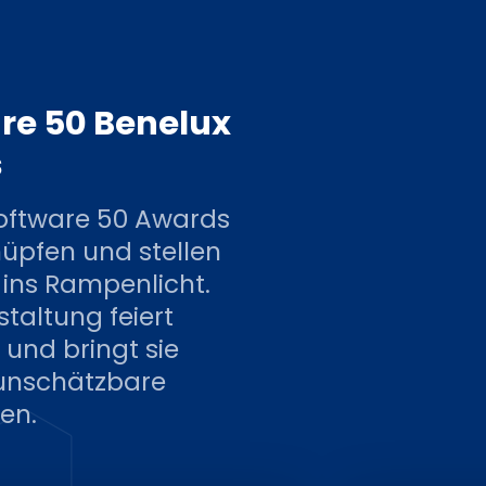
re 50 Benelux
s
Software 50 Awards
nüpfen und stellen
ins Rampenlicht.
taltung feiert
nd bringt sie
unschätzbare
len.