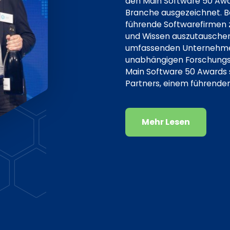
den Main Software 50 Aw
Branche ausgezeichnet. B
führende Softwarefirmen 
und Wissen auszutauschen
umfassenden Unternehmen
unabhängigen Forschungsor
Main Software 50 Awards si
Partners, einem führende
Mehr Lesen