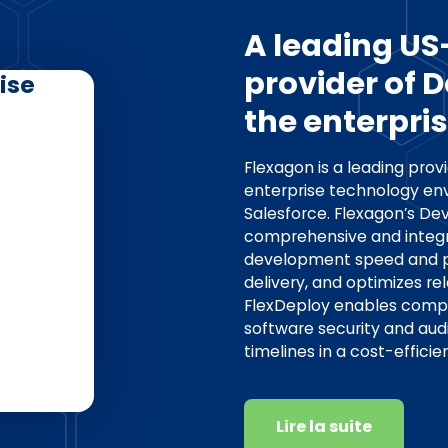
A leading U
provider of 
ise
the enterpri
Flexagon is a leading pro
enterprise technology en
Salesforce. Flexagon’s De
comprehensive and integr
development speed and pr
delivery, and optimizes 
FlexDeploy enables comp
software security and aud
timelines in a cost-effici
Lire la suite