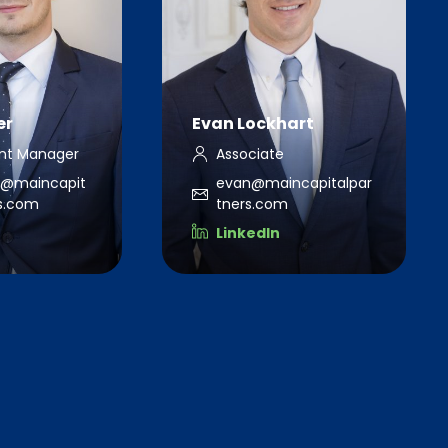
er
Evan Lockhart
nt Manager
Associate
d@maincapit
evan@maincapitalpar
rs.com
tners.com
LinkedIn