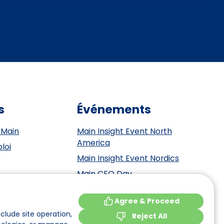
s
Événements
 Main
Main Insight Event North
America
loi
Main Insight Event Nordics
Main CEO Day
Main Insight Event Benelux
tement
Agree & Proceed
Main Insight Event DACH
y
clude site operation,
Reject All