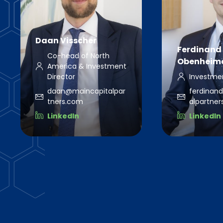
Daan Visscher
Ferdinand
Co-head of North
Obenheim
America & Investment
Director
Investme
daan@maincapitalpar
ferdinan
tners.com
alpartne
LinkedIn
LinkedIn