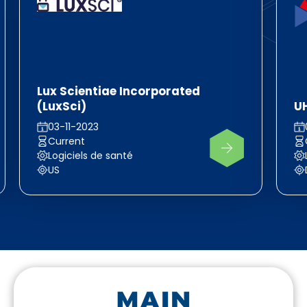
Lux Scientiae Incorporated
(LuxSci)
U
03-11-2023
Current
Logiciels de santé
US