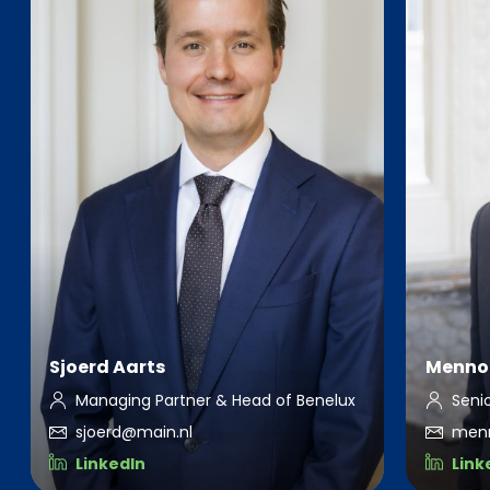
Sjoerd Aarts
Menno
Managing Partner & Head of Benelux
Seni
sjoerd@main.nl
men
LinkedIn
Link