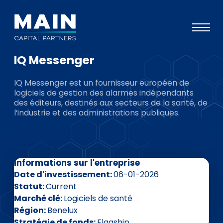
IQ Messenger
Portefeuille
IQ Messenger est un fournisseur européen de
Approche
logiciels de gestion des alarmes indépendants
des éditeurs, destinés aux secteurs de la santé, de
Notre expertise
l’industrie et des administrations publiques.
Événements
Investisseurs
Informations sur l'entreprise
ESG
Date d'investissement
06-01-2026
A propos de Main
Statut
Current
Marché clé
Logiciels de santé
L’équipe
Région
Benelux
Stratégie de fonds
Flagship