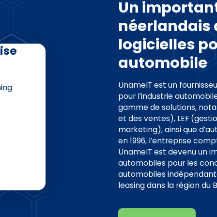
Un important
néerlandais 
logicielles po
ise
automobile
UnameIT est un fournisseur
ning
pour l’industrie automobil
gamme de solutions, no
et des ventes), LEF (gest
marketing), ainsi que d’a
en 1996, l’entreprise compt
UnameIT est devenu un imp
automobiles pour les conc
automobiles indépendantes
leasing dans la région du 