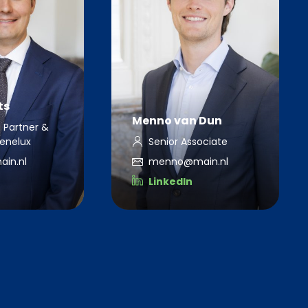
ts
Menno van Dun
 Partner &
enelux
Senior Associate
ain.nl
menno@main.nl
LinkedIn