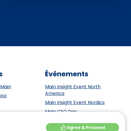
s
Événements
 Main
Main Insight Event North
America
loi
Main Insight Event Nordics
Main CEO Day
Main Insight Event Benelux
tement
Agree & Proceed
Main Insight Event DACH