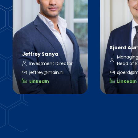
Sjoerd Aar
Jeffrey Sanya
Managing
Investment Director
Head of B
jeffrey@main.nl
sjoerd@m
LinkedIn
LinkedIn