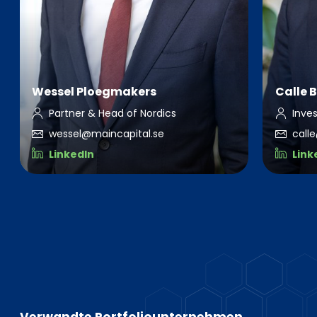
Wessel Ploegmakers
Calle 
Partner & Head of Nordics
Inve
wessel@maincapital.se
call
LinkedIn
Link