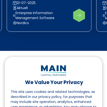
21-07-2025
Aktuell
Enterprise Information
E
Management Software
Nordics
We Value Your Privacy
Folgen Sie uns auf LinkedIn
This site uses cookies and related technologies, as
described in our privacy policy, for purposes that
may include site operation, analytics, enhanced
Seite
user experience, or advertising. You may choose to