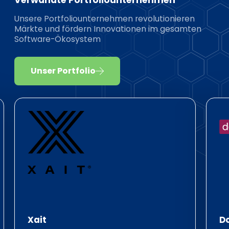
Verwandte Portfoliounternehmen
Unsere Portfoliounternehmen revolutionieren
Märkte und fördern Innovationen im gesamten
Software-Ökosystem
Unser Portfolio
Xait
D