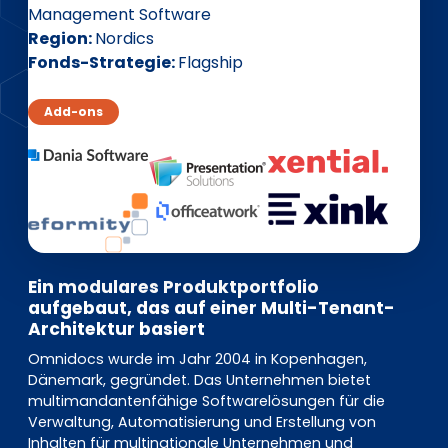
EN
DE
FR
Management Software
Region
Nordics
Fonds-Strategie
Flagship
Investor Portal
Add-ons
Pulse login
Ein modulares Produktportfolio
aufgebaut, das auf einer Multi-Tenant-
Architektur basiert
Omnidocs wurde im Jahr 2004 in Kopenhagen,
Dänemark, gegründet. Das Unternehmen bietet
multimandantenfähige Softwarelösungen für die
Verwaltung, Automatisierung und Erstellung von
Inhalten für multinationale Unternehmen und