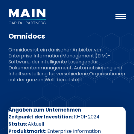
Omnidocs
Portfolio
Omnidocs ist ein dänischer Anbieter von
Ansatz
Enterprise Information Management (EIM)-
Software, der intelligente Lösungen für
Wissen
Dokumentenmanagement, Automatisierung und
Inhaltserstellung für verschiedene Organisationen
Veranstaltungen
auf der ganzen Welt bereitstellt.
Investoren
ESG
Angaben zum Unternehmen
Über uns
Zeitpunkt der Investition
19-01-2024
Team
Status
Aktuell
Produktmarkt
Enterprise Information