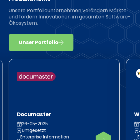
Unsere Portfoliounternehmen verändern Märkte
und fördern Innovationen im gesamten Software-
Ökosystem.
Unser Portfolio
Documaster
Wh
26-05-2025
Umgesetzt
Enterprise Information
E