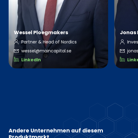
Wessel Ploegmakers
Jonas
Partner & Head of Nordics
Inve
wessel@maincapital.se
jona
LinkedIn
Link
Andere Unternehmen auf diesem
Produktmarkt