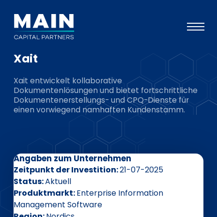
Xait
Portfolio
Xait entwickelt kollaborative
Ansatz
Dokumentenlösungen und bietet fortschrittliche
Dokumentenerstellungs- und CPQ-Dienste für
Wissen
einen vorwiegend namhaften Kundenstamm.
Veranstaltungen
Investoren
Angaben zum Unternehmen
ESG
Zeitpunkt der Investition
21-07-2025
Über uns
Status
Aktuell
Produktmarkt
Enterprise Information
Team
Management Software
Region
Nordics