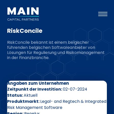
RiskConcile
Portfolio
RiskConcile bekannt ist einem belgischer
Ansatz
führenden belgischen Softwareanbieter von
Lösungen für Regulierung und Risikomanagement
Wissen
in der Finanzbranche.
Veranstaltungen
Investoren
Angaben zum Unternehmen
ESG
Zeitpunkt der Investition
02-07-2024
Über uns
Status
Aktuell
Produktmarkt
Legal- and Regtech & Integrated
Team
Risk Management Software
Region
Benelux