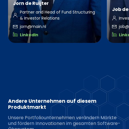
Jorn de Ruijter
Job de 
Partner and Head of Fund Structuring
& Investor Relations
Inve
jorn@main.nl
job@
LinkedIn
Link
Andere Unternehmen auf diesem
Produktmarkt
Unsere Portfoliounternehmen verändern Märkte
und fördern Innovationen im gesamten Software-