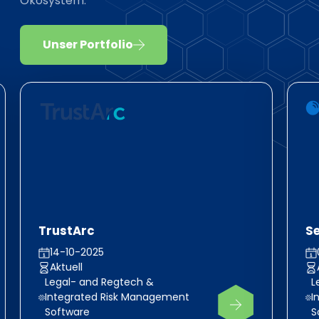
Ökosystem.
Unser Portfolio
TrustArc
Se
14-10-2025
Aktuell
Legal- and Regtech &
L
Integrated Risk Management
I
Software
S