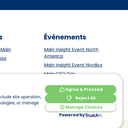
s
Événements
 Main
Main Insight Event North
America
loi
Main Insight Event Nordics
Main CEO Day
Main Insight Event Benelux
tement
Agree & Proceed
Main Insight Event DACH
y
clude site operation,
Reject All
nologies, or manage
Manage Choices
Powered by
Made by
Elephant