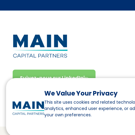
Suivez-nous sur LinkedIn
We Value Your Privacy
This site uses cookies and related technolo
analytics, enhanced user experience, or a
your own preferences.
© Main Capital Partners
VAT: 809621344B01
CoC: 33294313
C