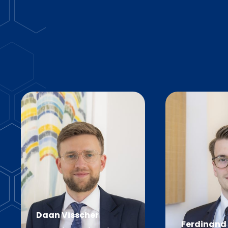
Daan Visscher
Ferdinand