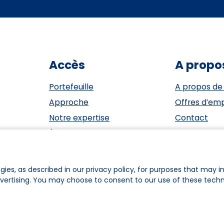
Accès
A propo
Portefeuille
A propos de
Approche
Offres d’emp
Notre expertise
Contact
Événements
ESG
Investisseurs
Privacy Sta
Équipe
Cookie polic
gies, as described in our privacy policy, for purposes that may in
dvertising. You may choose to consent to our use of these tech
ookie Preferences