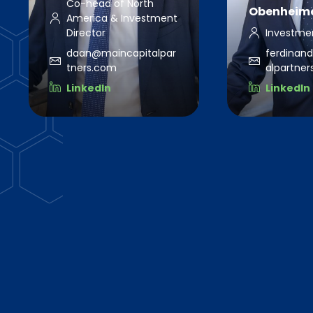
Co-head of North
Obenheim
America & Investment
Director
Investme
daan@maincapitalpar
ferdinan
tners.com
alpartne
LinkedIn
LinkedIn