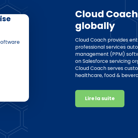
Cloud Coach
ise
globally
Cloud Coach provides en
Software
professional services auto
management (PPM) softwar
on Salesforce servicing or
Cloud Coach serves custo
healthcare, food & bevera
Lire la suite