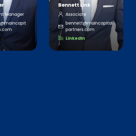
er
Bennett Link
nt Manager
Associate
d@maincapit
bennett@maincapital
rs.com
partners.com
LinkedIn