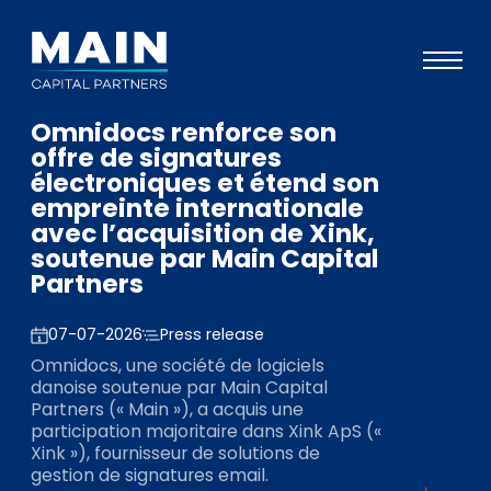
Omnidocs renforce son
Portefeuille
offre de signatures
électroniques et étend son
Approche
empreinte internationale
avec l’acquisition de Xink,
Notre expertise
soutenue par Main Capital
Événements
Partners
Investisseurs
07-07-2026
Press release
ESG
Omnidocs, une société de logiciels
danoise soutenue par Main Capital
A propos de Main
Partners (« Main »), a acquis une
participation majoritaire dans Xink ApS («
L’équipe
Xink »), fournisseur de solutions de
gestion de signatures email.