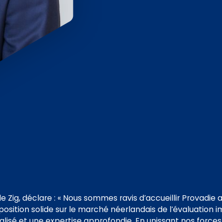
 Zig, déclare :
« Nous sommes ravis d’accueillir Provadie a
position solide sur le marché néerlandais de l’évaluation 
lisé et une expertise approfondie. En unissant nos forces