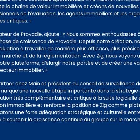
ute la chaîne de valeur immobilière et créons de nouvelle
onnels de l’évaluation, les agents immobiliers et les or
s critiques. »
teur de Provadie, ajoute :
« Nous sommes enthousiastes à l
ase de croissance de Provadie. Depuis notre création, not
valuation à travailler de manière plus efficace, plus préci
u marché et de la réglementation. Avec Zig, nous voyons 
re plateforme, d’élargir notre portée et de créer une v
secteur immobilier. »
rtner chez Main et président du conseil de surveillance de 
e marque une nouvelle étape importante dans la stratégie 
ion très complémentaire et critique à la suite logicielle e
stion immobilière et renforce la position de Zig comme pl
tons une forte adéquation stratégique et culturelle entre
à soutenir la croissance continue du groupe sur le march