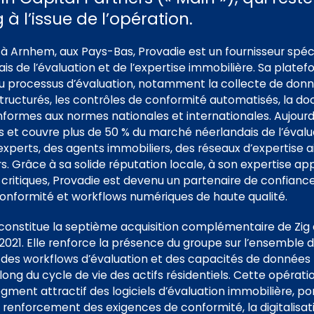
 à l’issue de l’opération.
à Arnhem, aux Pays-Bas, Provadie est un fournisseur spéci
s de l’évaluation et de l’expertise immobilière. Sa platefo
 processus d’évaluation, notamment la collecte de donnée
tructurés, les contrôles de conformité automatisés, la d
onformes aux normes nationales et internationales. Aujour
ifs et couvre plus de 50 % du marché néerlandais de l’évalu
perts, des agents immobiliers, des réseaux d’expertise ai
s. Grâce à sa solide réputation locale, à son expertise app
critiques, Provadie est devenu un partenaire de confiance
conformité et workflows numériques de haute qualité.
e constitue la septième acquisition complémentaire de Zig
21. Elle renforce la présence du groupe sur l’ensemble d
 des workflows d’évaluation et des capacités de données 
 long du cycle de vie des actifs résidentiels. Cette opéra
 segment attractif des logiciels d’évaluation immobilière, 
le renforcement des exigences de conformité, la digitalisa