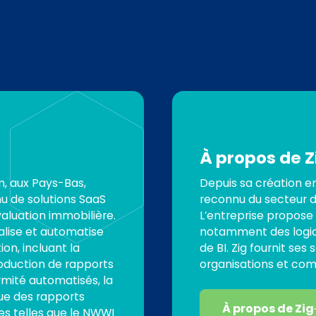
À propos de Z
, aux Pays-Bas,
Depuis sa création en
nu de solutions SaaS
reconnu du secteur de
aluation immobilière.
L’entreprise propose
talise et automatise
notamment des logic
on, incluant la
de BI. Zig fournit ses
roduction de rapports
organisations et com
rmité automatisés, la
ue des rapports
À propos de Zig
s telles que le NWWI